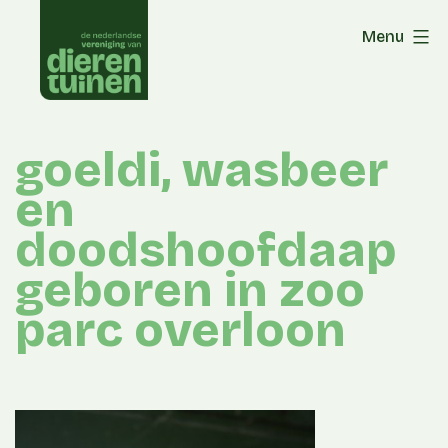
Skip
Menu
to
content
goeldi, wasbeer
en
doodshoofdaap
geboren in zoo
parc overloon