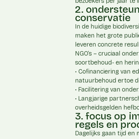
bezoekers per jaar te 
2. ondersteun
conservatie
In de huidige biodiver
maken het grote publi
leveren concrete resul
NGO’s – cruciaal onder
soortbehoud- en herin
• Cofinanciering van e
natuurbehoud ertoe d
• Facilitering van on
• Langjarige partnersc
overheidsgelden hefbo
3. focus op 
regels en pr
Dagelijks gaan tijd en