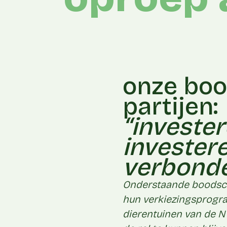
onze boo
partijen:
“invester
investere
verbond
Onderstaande boodscha
hun verkiezingsprogra
dierentuinen van de N