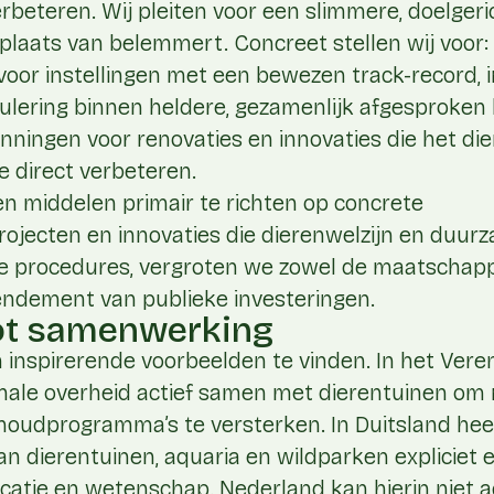
eteren. Wij pleiten voor een slimmere, doelgeric
n plaats van belemmert. Concreet stellen wij voor:
oor instellingen met een bewezen track-record, i
egulering binnen heldere, gezamenlijk afgesproken
unningen voor renovaties en innovaties die het die
 direct verbeteren.
en middelen primair te richten op concrete
jecten en innovaties die dierenwelzijn en duur
e procedures, vergroten we zowel de maatschapp
rendement van publieke investeringen.
ot samenwerking
 inspirerende voorbeelden te vinden. In het Veren
onale overheid actief samen met dierentuinen om 
oudprogramma’s te versterken. In Duitsland heef
van dierentuinen, aquaria en wildparken expliciet 
ducatie en wetenschap. Nederland kan hierin niet a