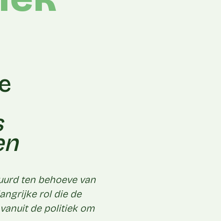
e
s
en
tuurd ten behoeve van
ngrijke rol die de
vanuit de politiek om