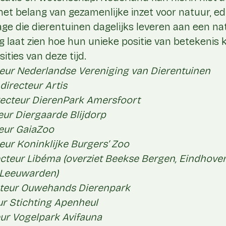
et belang van gezamenlijke inzet voor natuur, ed
rage die dierentuinen dagelijks leveren aan een n
laat zien hoe hun unieke positie van betekenis ka
ities van deze tijd.
teur Nederlandse Vereniging van Dierentuinen
directeur Artis
recteur DierenPark Amersfoort
eur Diergaarde Blijdorp
teur GaiaZoo
eur Koninklijke Burgers’ Zoo
recteur Libéma (overziet Beekse Bergen, Eindhove
 Leeuwarden)
cteur Ouwehands Dierenpark
ur Stichting Apenheul
eur Vogelpark Avifauna