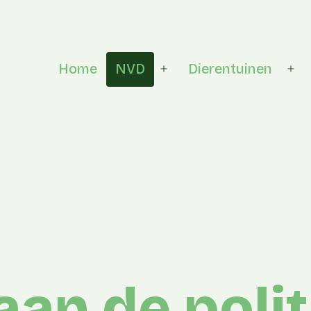
Home
NVD
Dierentuinen
Open menu
Op
an de polit