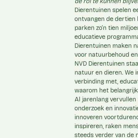
de rol te kunnen blijve
Dierentuinen spelen e
ontvangen de dertien 
parken zo’n tien milj
educatieve programma’
Dierentuinen maken nat
voor natuurbehoud en 
NVD Dierentuinen staan
natuur en dieren. We i
verbinding met, educat
waarom het belangrijk
Al jarenlang vervullen
onderzoek en innovati
innoveren voortdurend
inspireren, raken mens
steeds verder van de n