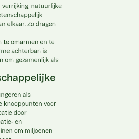
verrijking, natuurlijke
etenschappelijk
n elkaar. Zo dragen
en te omarmen en te
rme achterban is
n om gezamenlijk als
schappelijke
ungeren als
le knooppunten voor
catie door
catie- en
uinen om miljoenen