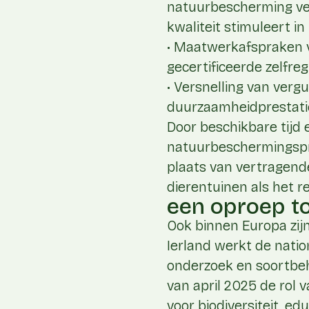
natuurbescherming verb
kwaliteit stimuleert i
• Maatwerk­afspraken v
gecertificeerde zelf­r
• Versnelling van verg
duurzaamheidprestatie
Door beschikbare tijd 
natuurbeschermingspro
plaats van vertragend
dierentuinen als het 
een oproep t
Ook binnen Europa zijn
Ierland werkt de nati
onderzoek en soortbeh
van april 2025 de rol 
voor biodiversiteit, e