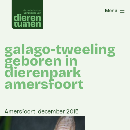
Skip
Menu
to
content
galago-tweeling
geboren in
dierenpark
amersfoort
Amersfoort, december 2015