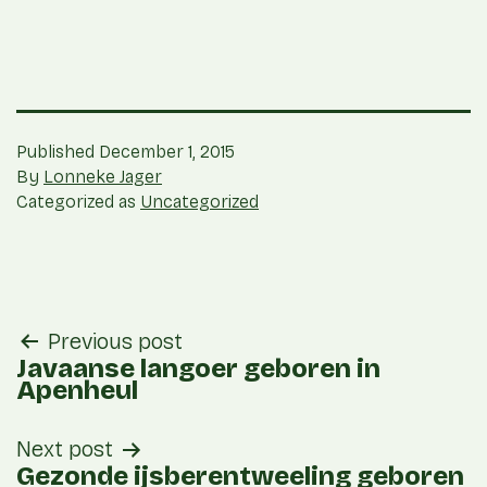
Published
December 1, 2015
By
Lonneke Jager
Categorized as
Uncategorized
post
Previous post
navigation
Javaanse langoer geboren in
Apenheul
Next post
Gezonde ijsberentweeling geboren