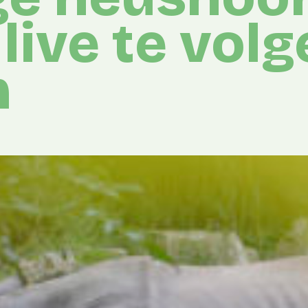
 live te volg
m