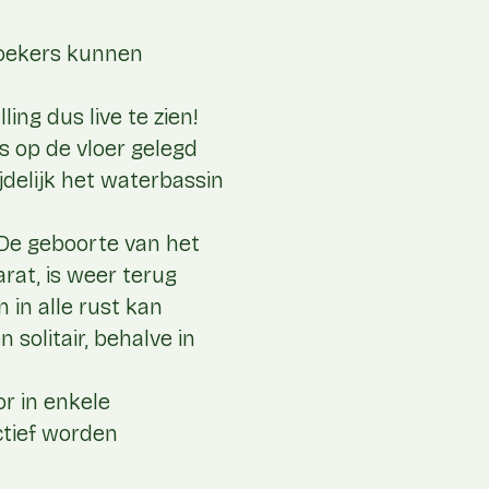
zoekers kunnen
ing dus live te zien!
s op de vloer gelegd
jdelijk het waterbassin
 De geboorte van het
arat, is weer terug
 in alle rust kan
 solitair, behalve in
r in enkele
ctief worden