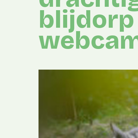
blijdorp
webca