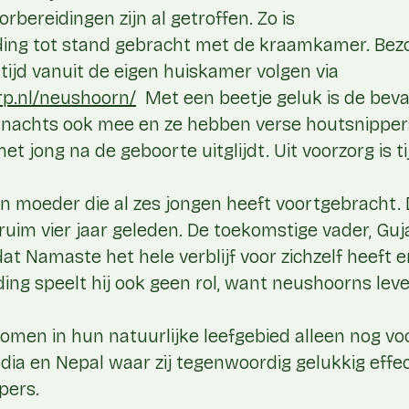
orbereidingen zijn al getroffen. Zo is
ing tot stand gebracht met de kraamkamer. Be
jd vanuit de eigen huiskamer volgen via
rp.nl/neushoorn/
Met een beetje geluk is de bevall
‘s nachts ook mee en ze hebben verse houtsnipper
 jong na de geboorte uitglijdt. Uit voorzorg is ti
n moeder die al zes jongen heeft voortgebracht.
 ruim vier jaar geleden. De toekomstige vader, Guj
t Namaste het hele verblijf voor zichzelf heeft en
ing speelt hij ook geen rol, want neushoorns leven
men in hun natuurlijke leefgebied alleen nog voo
dia en Nepal waar zij tegenwoordig gelukkig effe
pers.