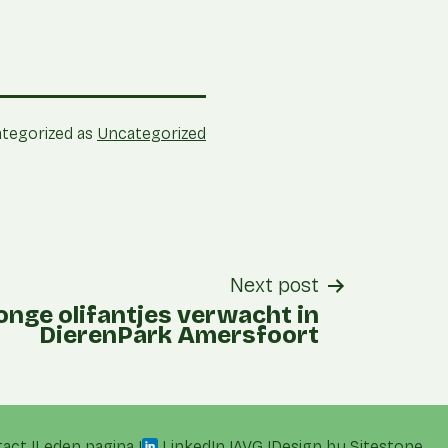
tegorized as
Uncategorized
Next post
onge olifantjes verwacht in
DierenPark Amersfoort
tact
Leden pagina
LinkedIn
AVG
Design by
Sitestone