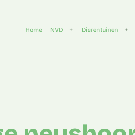
Home
NVD
Dierentuinen
Open menu
Op
ge neushoor