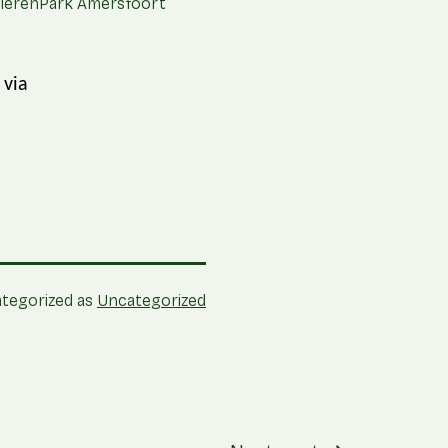
DierenPark Amersfoort
 via
tegorized as
Uncategorized