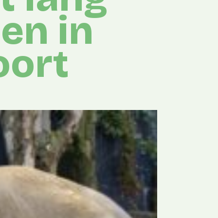
en in
oort