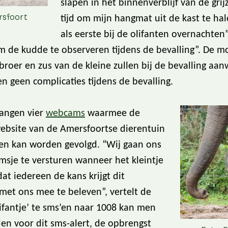
slapen in het binnenverblijf van de gri
rsfoort
tijd om mijn hangmat uit de kast te ha
als eerste bij de olifanten overnachten”,
m de kudde te observeren tijdens de bevalling”. De 
roer en zus van de kleine zullen bij de bevalling aanw
n geen complicaties tijdens de bevalling.
hangen vier
webcams
waarmee de
website van de Amersfoortse dierentuin
den kan worden gevolgd. “Wij gaan ons
msje te versturen wanneer het kleintje
at iedereen de kans krijgt dit
met ons mee te beleven”, vertelt de
ifantje’ te sms’en naar 1008 kan men
en voor dit sms-alert, de opbrengst