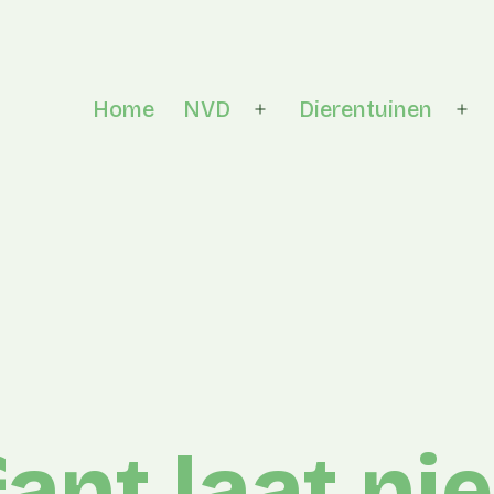
Home
NVD
Dierentuinen
Open menu
Op
ant laat nie