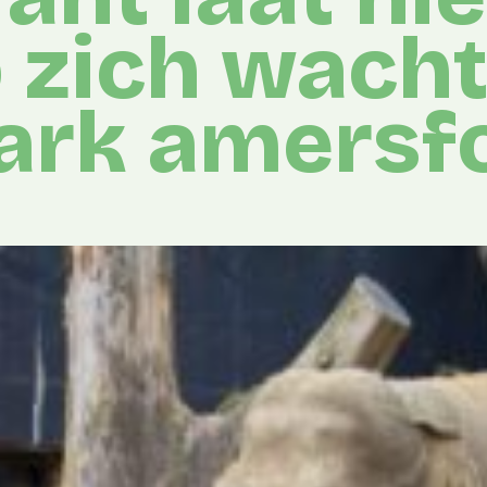
 zich wacht
ark amersf