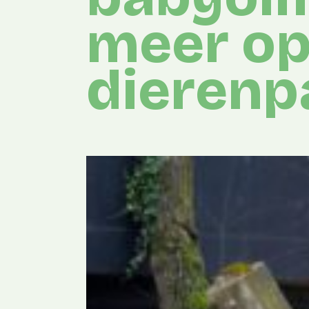
meer op
dierenp