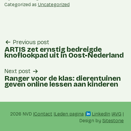
Categorized as
Uncategorized
post
Previous post
navigation
ARTIS zet ernstig bedreigde
knoflookpad uit in Oost-Nederland
Next post
Ranger voor de klas: dierentuinen
geven online lessen aan kinderen
2026 NVD
Contact
Leden pagina
LinkedIn
AVG
Design by
Sitestone