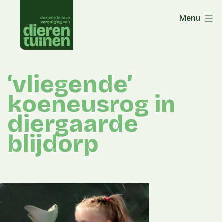
Skip
Menu
to
content
‘vliegende’
koeneusrog in
diergaarde
blijdorp