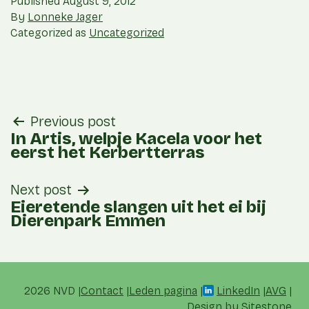
Published
August 9, 2012
By
Lonneke Jager
Categorized as
Uncategorized
post
Previous post
navigation
In Artis, welpje Kacela voor het
eerst het Kerbertterras
Next post
Eieretende slangen uit het ei bij
Dierenpark Emmen
2026 NVD
Contact
Leden pagina
LinkedIn
AVG
Design by
Sitestone