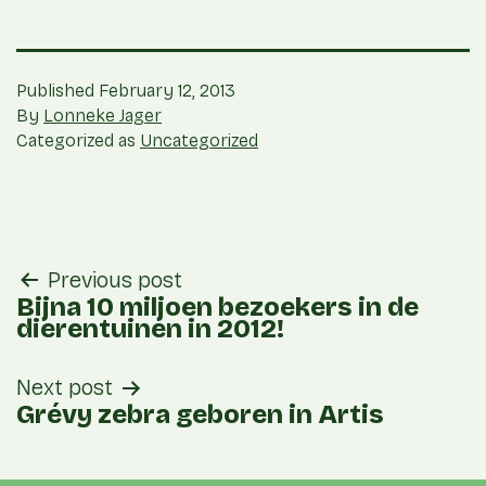
Published
February 12, 2013
By
Lonneke Jager
Categorized as
Uncategorized
post
Previous post
navigation
Bijna 10 miljoen bezoekers in de
dierentuinen in 2012!
Next post
Grévy zebra geboren in Artis