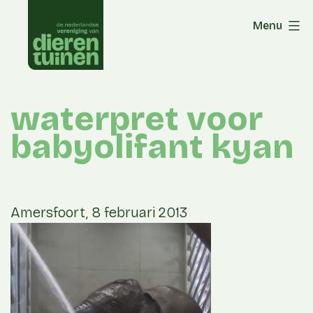
Skip
Menu
to
content
waterpret voor
babyolifant kyan
Amersfoort, 8 februari 2013