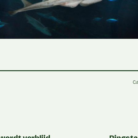
5
Ca
wordt verblijd
Ringsta