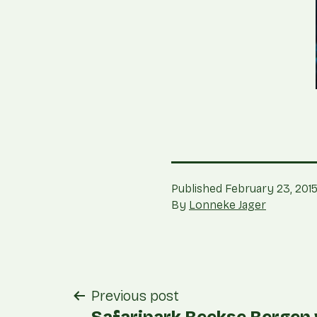
Published
February 23, 201
By
Lonneke Jager
post
Previous post
Safaripark Beekse Bergen 