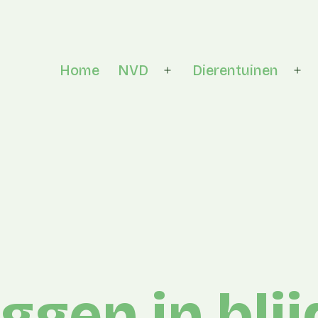
Home
NVD
Dierentuinen
Open menu
Op
ggen in bli