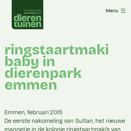
Skip
Menu
to
content
ringstaartmaki
baby in
dierenpark
emmen
Emmen, februari 2015
De eerste nakomeling van Sultan, het nieuwe
mannetje in de kolonie ringstaartmaki’s van