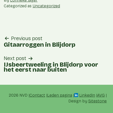
By
Lonneke Jager
Categorized as
Uncategorized
post
Previous post
navigation
Gitaarroggen in Blijdorp
Next post
IJsbeertweeling in Blijdorp voor
het eerst naar buiten
2026 NVD
Contact
Leden pagina
LinkedIn
AVG
Design by
Sitestone