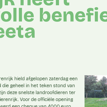
olle benefi
eeta
renrijk hield afgelopen zaterdag een
 die geheel in het teken stond van
zijn deze snelste landroofdieren ter
ierenrijk. Voor de officiële opening
f werd een cheque van 4000 euro