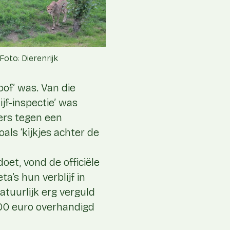
Foto: Dierenrijk
of’ was. Van die
jf-inspectie’ was
kers tegen een
ls ‘kijkjes achter de
oet, vond de officiële
a’s hun verblijf in
tuurlijk erg verguld
00 euro overhandigd