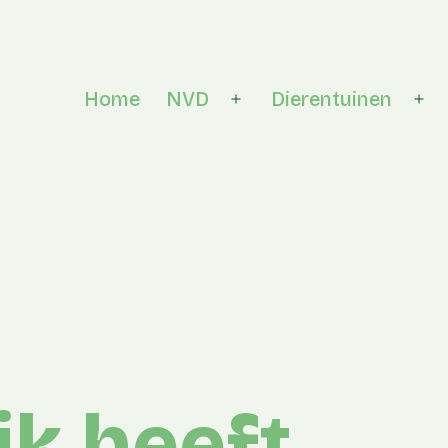
Home
NVD
Dierentuinen
Open menu
Op
jk heeft