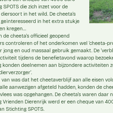
ng SPOTS die zich inzet voor de
iersoort in het wild. De cheeta’s
geïnteresseerd in het extra stukje
den kregen…
n de cheeta’s officieel geopend
s controleren of het onderkomen wel ‘cheeta-pro
 jong en oud massaal gebruik gemaakt. De ‘verbli
activiteit tijdens de benefietavond waarop bezoe
konden deelnemen aan bijzondere activiteiten zoa
dierverzorger’.
van was dat het cheetaverblijf aan alle eisen vold
alle aanwezigen afgeteld hadden, konden de cheet
 vlees was opgehangen. De cheeta’s waren daar na
 Vrienden Dierenrijk werd er een cheque van 40
n Stichting SPOTS.