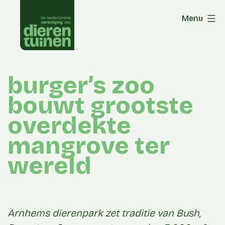
Skip
Menu
to
content
burger’s zoo
bouwt grootste
overdekte
mangrove ter
wereld
Arnhems dierenpark zet traditie van Bush,