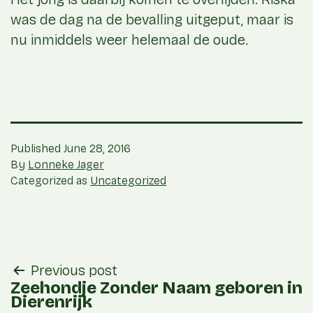
was de dag na de bevalling uitgeput, maar is
nu inmiddels weer helemaal de oude.
Published
June 28, 2016
By
Lonneke Jager
Categorized as
Uncategorized
post
Previous post
navigation
Zeehondje Zonder Naam geboren in
Dierenrijk