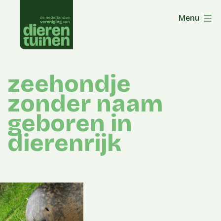
Skip
Menu
to
content
zeehondje
zonder naam
geboren in
dierenrijk