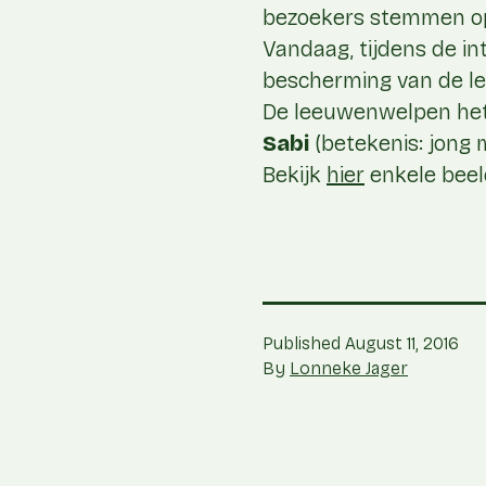
bezoekers stemmen op
Vandaag, tijdens de in
bescherming van de l
De leeuwenwelpen he
Sabi
(betekenis: jong m
Bekijk
hier
enkele beeld
Published
August 11, 2016
By
Lonneke Jager