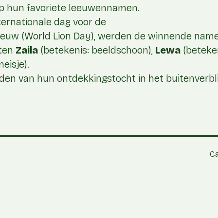
 hun favoriete leeuwennamen.
ternationale dag voor de
eeuw (World Lion Day), werden de winnende nam
ten
Zaila
(betekenis: beeldschoon),
Lewa
(beteke
eisje).
en van hun ontdekkingstocht in het buitenverblij
Ca