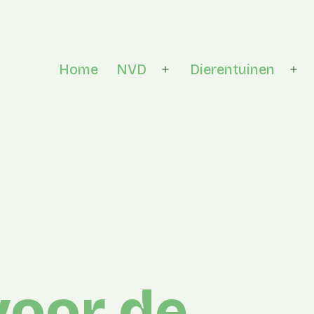
Home
NVD
Dierentuinen
Open menu
Op
oor de