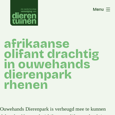
Skip
Menu
to
content
afrikaanse
olifant drachtig
in ouwehands
dierenpark
rhenen
Ouwehands Dierenpark is verheugd mee te kunnen