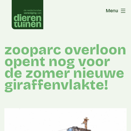
Skip
Menu
to
content
zooparc overloon
opent nog voor
de zomer nieuwe
giraffenvlakte!