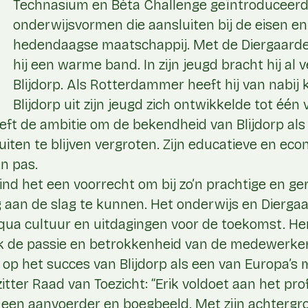
Technasium en Bèta Challenge geïntroduceerd
onderwijsvormen die aansluiten bij de eisen e
hedendaagse maatschappij. Met de Diergaard
hij een warme band. In zijn jeugd bracht hij al v
Blijdorp. Als Rotterdammer heeft hij van nabij
Blijdorp uit zijn jeugd zich ontwikkelde tot één
eft de ambitie om de bekendheid van Blijdorp als
iten te blijven vergroten. Zijn educatieve en e
n pas.
 vind het een voorrecht om bij zo’n prachtige en
g aan de slag te kunnen. Het onderwijs en Dierga
ua cultuur en uitdagingen voor de toekomst. He
k de passie en betrokkenheid van de medewerker
p het succes van Blijdorp als een van Europa’s m
itter Raad van Toezicht: “Erik voldoet aan het prof
: een aanvoerder en boegbeeld. Met zijn achtergr