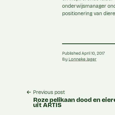
onderwijsmanager onde
positionering van diere
Published
April 10, 2017
By
Lonneke Jager
post
Previous post
navigation
Roze pelikaan dood en eie
uit ARTIS