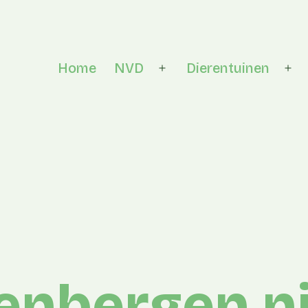
Home
NVD
Dierentuinen
Open menu
Op
venbergen 