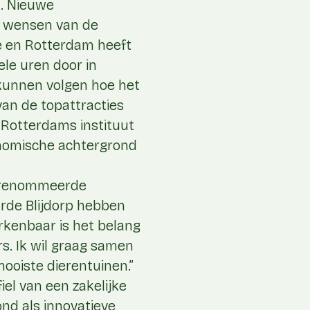
. Nieuwe
n wensen van de
e en Rotterdam heeft
ele uren door in
 kunnen volgen hoe het
 van de topattracties
 Rotterdams instituut
conomische achtergrond
 gerenommeerde
arde Blijdorp hebben
rkenbaar is het belang
s. Ik wil graag samen
ooiste dierentuinen.”
iel van een zakelijke
ond als innovatieve