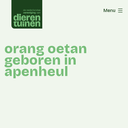
Skip
Menu
to
content
orang oetan
geboren in
apenheul