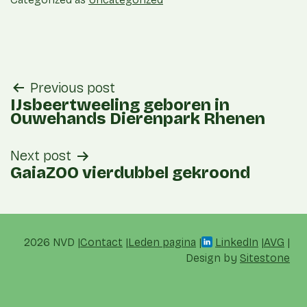
post
Previous post
navigation
IJsbeertweeling geboren in
Ouwehands Dierenpark Rhenen
Next post
GaiaZOO vierdubbel gekroond
2026 NVD
Contact
Leden pagina
LinkedIn
AVG
Design by
Sitestone