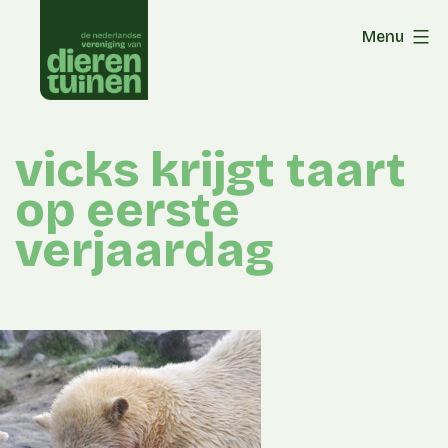
Skip
Menu
to
content
vicks krijgt taart
op eerste
verjaardag