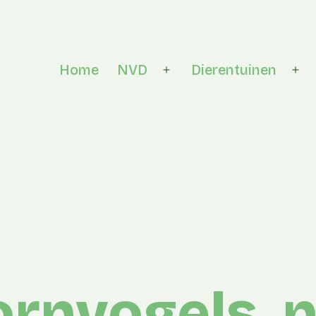
Home
NVD
Dierentuinen
Open menu
Op
rnvogels, n