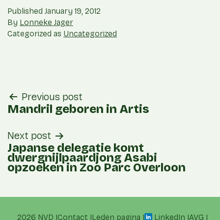
Published
January 19, 2012
By
Lonneke Jager
Categorized as
Uncategorized
post
Previous post
navigation
Mandril geboren in Artis
Next post
Japanse delegatie komt
dwergnijlpaardjong Asabi
opzoeken in Zoo Parc Overloon
2026 NVD
Contact
Leden pagina
LinkedIn
AVG