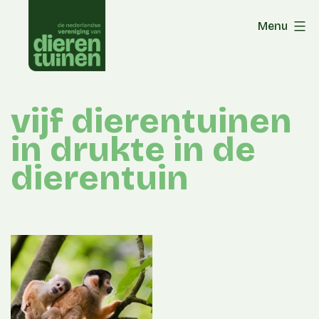
Skip
Menu
to
content
vijf dierentuinen
in drukte in de
dierentuin