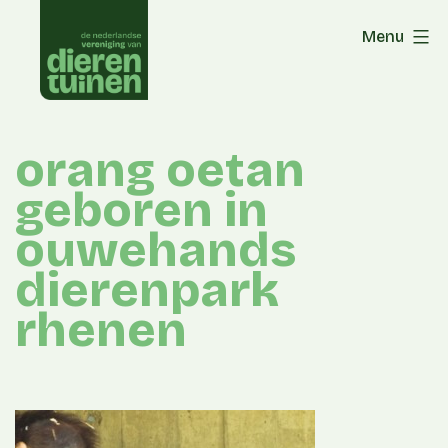
Skip
Menu
to
content
orang oetan
geboren in
ouwehands
dierenpark
rhenen