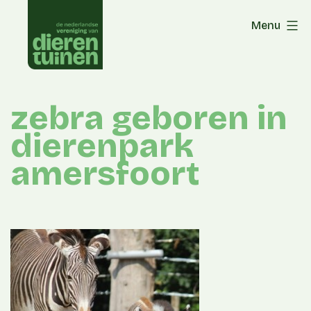
Skip
Menu
to
content
zebra geboren in
dierenpark
amersfoort