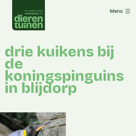
Skip
Menu
to
content
drie kuikens bij
de
koningspinguins
in blijdorp