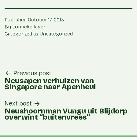
Published
October 17, 2013
By
Lonneke Jager
Categorized as
Uncategorized
post
Previous post
navigation
Neusapen verhuizen van
Singapore naar Apenheul
Next post
Neushoornman Vungu uit Blijdorp
overwint “buitenvrees”