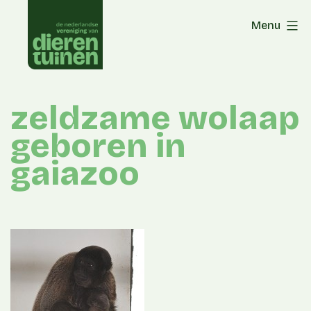
Skip
Menu
to
content
zeldzame wolaap
geboren in
gaiazoo