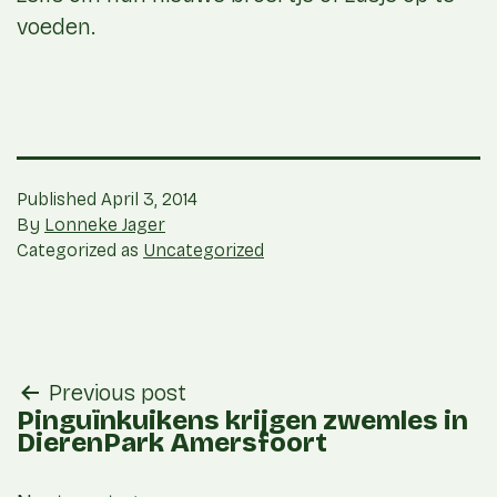
voeden.
Published
April 3, 2014
By
Lonneke Jager
Categorized as
Uncategorized
post
Previous post
navigation
Pinguïnkuikens krijgen zwemles in
DierenPark Amersfoort