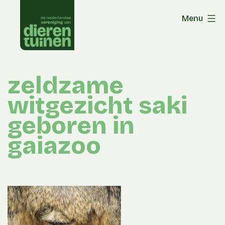
Skip
Menu
to
content
zeldzame
witgezicht saki
geboren in
gaiazoo