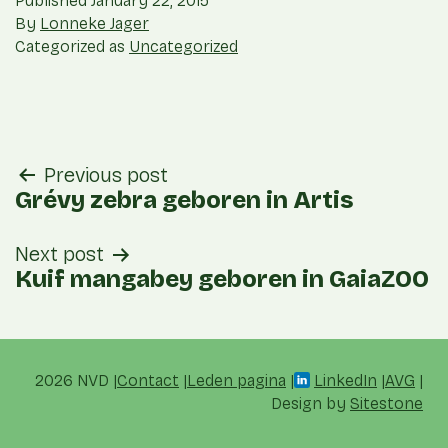
Published
January 22, 2015
By
Lonneke Jager
Categorized as
Uncategorized
post
Previous post
navigation
Grévy zebra geboren in Artis
Next post
Kuif mangabey geboren in GaiaZOO
2026 NVD
Contact
Leden pagina
LinkedIn
AVG
Design by
Sitestone