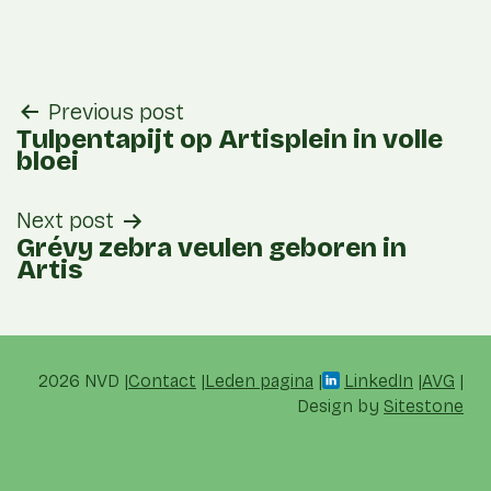
post
Previous post
navigation
Tulpentapijt op Artisplein in volle
bloei
Next post
Grévy zebra veulen geboren in
Artis
2026 NVD
Contact
Leden pagina
LinkedIn
AVG
Design by
Sitestone