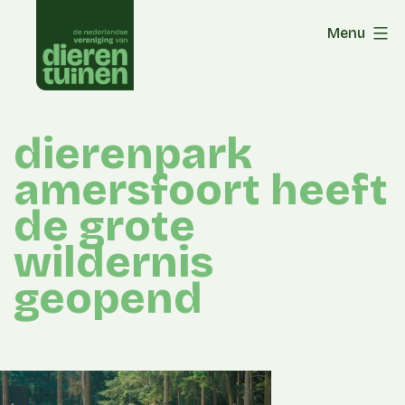
Skip
Menu
to
content
dierenpark
amersfoort heeft
de grote
wildernis
geopend