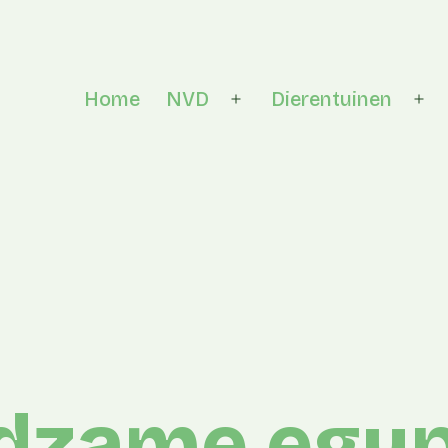
Home
NVD
Dierentuinen
Open menu
Op
ldzame egy