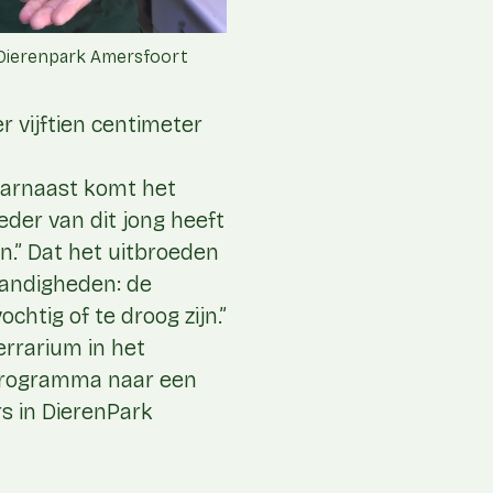
 Dierenpark Amersfoort
 vijftien centimeter
aarnaast komt het
der van dit jong heeft
n.” Dat het uitbroeden
tandigheden: de
htig of te droog zijn.”
errarium in het
kprogramma naar een
rs in DierenPark