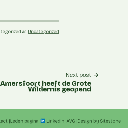
tegorized as
Uncategorized
Next post
 Amersfoort heeft de Grote
Wildernis geopend
tact
Leden pagina
LinkedIn
AVG
Design by
Sitestone