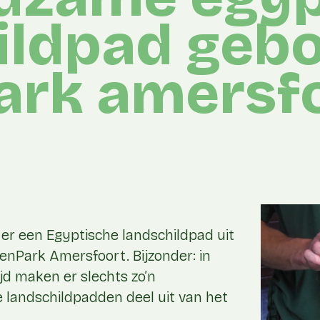
ildpad gebo
ark amersf
 er een Egyptische landschildpad uit
renPark Amersfoort. Bijzonder: in
jd maken er slechts zo’n
landschildpadden deel uit van het