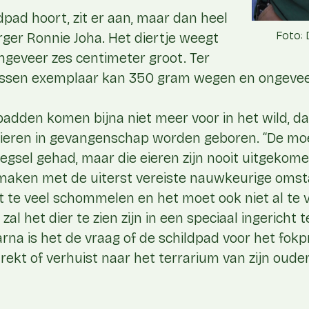
ldpad hoort, zit er aan, maar dan heel
Foto:
orger Ronnie Joha. Het diertje weegt
ngeveer zes centimeter groot. Ter
wassen exemplaar kan 350 gram wegen en ongeveer
padden komen bijna niet meer voor in het wild, d
dieren in gevangenschap worden geboren. “De moe
gsel gehad, maar die eieren zijn nooit uitgekome
te maken met de uiterst vereiste nauwkeurige oms
te veel schommelen en het moet ook niet al te voc
l het dier te zien zijn in een speciaal ingericht t
rna is het de vraag of de schildpad voor het fo
rekt of verhuist naar het terrarium van zijn oude