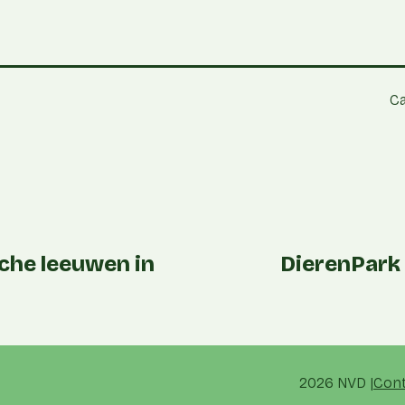
Ca
sche leeuwen in
DierenPark
2026 NVD
Con