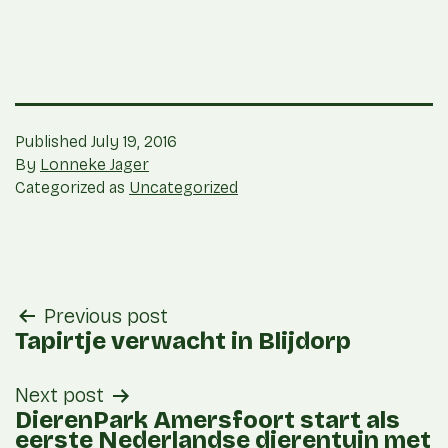
Published
July 19, 2016
By
Lonneke Jager
Categorized as
Uncategorized
post
Previous post
navigation
Tapirtje verwacht in Blijdorp
Next post
DierenPark Amersfoort start als
eerste Nederlandse dierentuin met