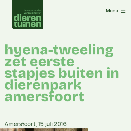
Skip
Menu
to
content
hyena-tweeling
zet eerste
stapjes buiten in
dierenpark
amersfoort
Amersfoort, 15 juli 2016