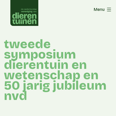
Skip
Menu
to
content
tweede
symposium
dierentuin en
wetenschap en
50 jarig jubileum
nvd